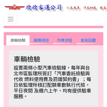
首頁
車輛檢驗
車輛檢驗
服務項目
作業流程
意見回饋
車輛檢驗
設置兩條小型汽車檢驗線，每年與台
北市區監理所簽訂「汽車委託檢驗與
代收 燃料使用費及罰鍰契約書」；每
日依監理所核訂配額車數執行代檢，
平日夜間 及週六上午，均有提供驗車
服務。