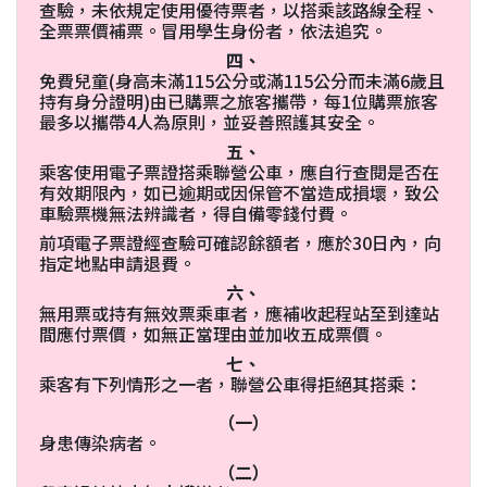
查驗，未依規定使用優待票者，以搭乘該路線全程、
全票票價補票。冒用學生身份者，依法追究。
四、
免費兒童(身高未滿115公分或滿115公分而未滿6歲且
持有身分證明)由已購票之旅客攜帶，每1位購票旅客
最多以攜帶4人為原則，並妥善照護其安全。
五、
乘客使用電子票證搭乘聯營公車，應自行查閱是否在
有效期限內，如已逾期或因保管不當造成損壞，致公
車驗票機無法辨識者，得自備零錢付費。
前項電子票證經查驗可確認餘額者，應於30日內，向
指定地點申請退費。
六、
無用票或持有無效票乘車者，應補收起程站至到達站
間應付票價，如無正當理由並加收五成票價。
七、
乘客有下列情形之一者，聯營公車得拒絕其搭乘：
（一）
身患傳染病者。
（二）