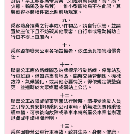
疫情，禁止旅客攜帶鳥禽（如經濟動物雞、鴨、鵝、
火雞、鵪鶉及鴕鳥等），惟小型寵物鳥不在此限，其
裝載容器體積件數比照前項規定。
九、
乘客隨身攜帶之行李或小件物品，請自行保管，並請
置於座位下且不妨礙其他乘客。自行車或電動輔助自
行車不得上車廂內。
十、
乘客毀損聯營公車各項設備者，依法應負損害賠償責
任。
十一、
聯營公車應依路線圖及站牌標示行駛路線、停靠站及
行車班距。但如遇集會地區、臨時交通管制區、機械
故障、氣候變化，或其他必要情況，得依規定調整變
更，並適時於大眾媒體或網站上公告。
十二、
聯營公車故障或肇事等無法行駛時，請接受駕駛人員
之引導免費安排轉乘同公司車輛，倘無法免費轉乘後
續車輛，可事後向故障或肇事車輛所屬公車業者辦理
退費或申請相關證明。
十三、
乘客因聯營公車行車事故，致其生命、身體、健康、