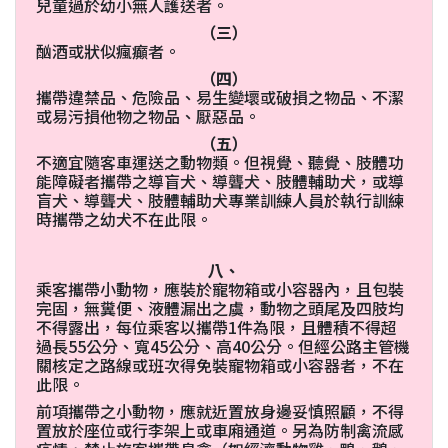
兒童過於幼小無人護送者。
（三）
酗酒或狀似瘋癲者。
（四）
攜帶違禁品、危險品、易生變壞或破損之物品、不潔
或易污損他物之物品、厭惡品。
（五）
不適宜隨客車運送之動物類。但視覺、聽覺、肢體功
能障礙者攜帶之導盲犬、導聾犬、肢體輔助犬，或導
盲犬、導聾犬、肢體輔助犬專業訓練人員於執行訓練
時攜帶之幼犬不在此限。
八、
乘客攜帶小動物，應裝於寵物箱或小容器內，且包裝
完固，無糞便、液體漏出之虞，動物之頭尾及四肢均
不得露出，每位乘客以攜帶1件為限，且體積不得超
過長55公分、寬45公分、高40公分。但經公路主管機
關核定之路線或班次得免裝寵物箱或小容器者，不在
此限。
前項攜帶之小動物，應就近置放身邊妥慎照顧，不得
置放於座位或行李架上或車廂通道。另為防制禽流感