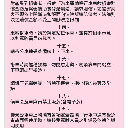
財產受到損害者，得依「汽車運輸業行車事故損害賠
償金額及醫藥補助費發給辦法」請求賠償，如被害乘
客不願依上開辦法和解而向法院訴請賠償者，法院判
決之賠償金額不受上開辦法之限制。
十四、
乘客搭車時，請於規定站位候車，並提前招手示意，
以利駕駛員靠站載客。
十五、
請待公車停妥後循序上、下車。
十六、
搭車時請握穩扶桿，勿隨意走動，勿緊靠車門站立，
下車請提早按鈴。
十七、
請讓座老弱婦孺、行動不便者、抱小孩的乘客及孕
婦。
十八、
候車區及車廂內禁止吸菸(含電子菸)。
十九、
聯營公車車上均備有各項安全設備，行車中遇有緊急
事故而需使用時，請接受駕駛人員之引導及依操作說
明使用。