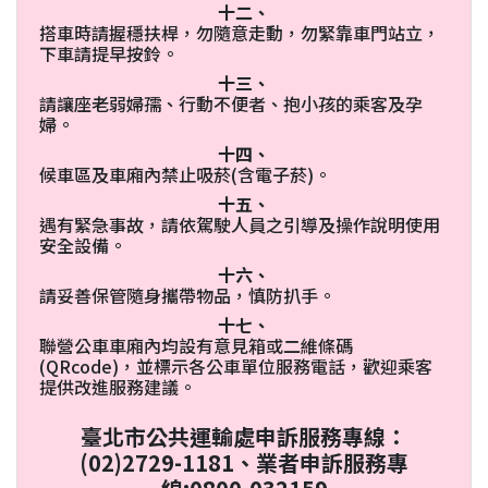
十二、
搭車時請握穩扶桿，勿隨意走動，勿緊靠車門站立，
下車請提早按鈴。
十三、
請讓座老弱婦孺、行動不便者、抱小孩的乘客及孕
婦。
十四、
候車區及車廂內禁止吸菸(含電子菸)。
十五、
遇有緊急事故，請依駕駛人員之引導及操作說明使用
安全設備。
十六、
請妥善保管隨身攜帶物品，慎防扒手。
十七、
聯營公車車廂內均設有意見箱或二維條碼
(QRcode)，並標示各公車單位服務電話，歡迎乘客
提供改進服務建議。
臺北市公共運輸處申訴服務專線：
(02)2729-1181、業者申訴服務專