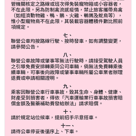
管機關核定之路線或班次得免裝寵物箱或小容器者，
不在此限。另為防制禽流感疫情，禁止旅客攜帶鳥禽
（如經濟動物雞、鴨、鵝、火雞、鵪鶉及鴕鳥等），
惟小型寵物鳥不在此限，其裝載容器體積件數比照前
項規定。
七、
聯營公車均按路線行駛、按時發車，如有調整變更，
請參閱公告。
八、
聯營公車故障或肇事等無法行駛時，請接受駕駛人員
之引導免費安排轉乘同公司車輛，倘無法免費轉乘後
續車輛，可事後向故障或肇事車輛所屬公車業者辦理
退費或申請相關證明。
九、
乘客因聯營公車行車事故，致其生命、身體、健康、
財產受到損害者，得依「汽車運輸業行車事故損害賠
償金額及醫藥補助費發給辦法」請求賠償。
十、
請於規定站位候車，提前招手示意搭車。
十一、
請待公車停妥後循序上、下車。