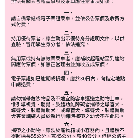
辦法有關乘客權益事項及乘車應注意事項如後：
一、
請自備零錢或電子票證乘車，並依公告票價及收費方
式付費。
二、
持用優待票者，應主動出示優待身分證明文件，以供
查驗。冒用學生身分者，依法追究。
三、
無用票或持有無效票乘車者，應補收起程站至到達站
間應付票價，如無正當理由並加收五成票價。
四、
電子票證如已逾期或損壞，應於30日內，向指定地點
申請退費。
五、
請勿攜帶危險物品及不適宜隨客車運送之動物上車，
惟引導視覺、聽覺、肢體功能障礙者攜帶之導盲犬、
導聾犬、肢體輔助犬，或導盲犬、導聾犬、肢體輔助
犬專業訓練人員於執行訓練時攜帶之幼犬不在此限。
六、
攜帶之小動物，應裝於寵物箱或小容器內，且體積不
得超過長55公分、寬45公分、高40公分。但經公路主